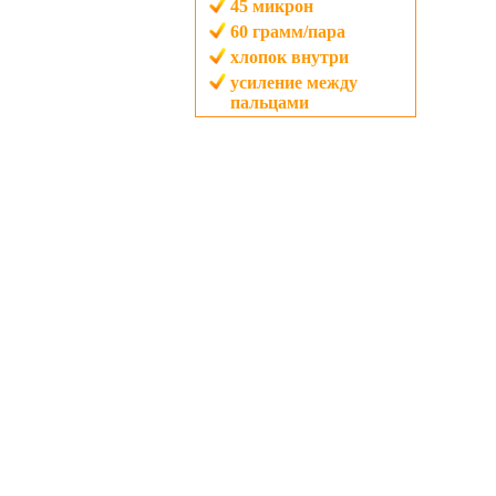
45
микрон
60
грамм/пара
хлопок внутри
усиление между
пальцами