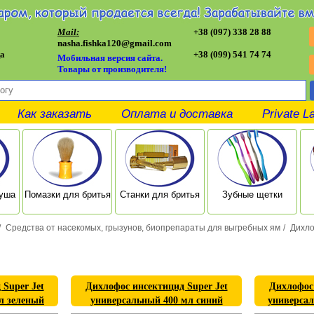
Mail:
+38 (097) 338 28 88
nasha.fishka120@gmail.com
а
+38 (099) 541 74 74
Мобильная версия сайта.
Товары от производителя!
Как заказать
Оплата и доставка
Private L
душа
Помазки для бритья
Станки для бритья
Зубные щетки
/
Средства от насекомых, грызунов, биопрепараты для выгребных ям
/
Дихло
Super Jet
Дихлофос инсектицид Super Jet
Дихлофос 
л зеленый
универсальный 400 мл синий
универса