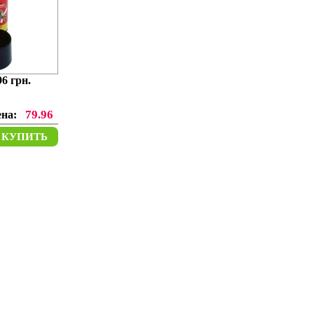
96
грн.
79.96
ена:
КУПИТЬ