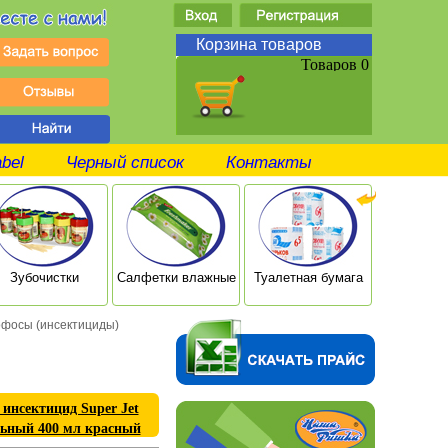
Корзина товаров
Товаров 0
abel
Черный список
Контакты
Зубочистки
Салфетки влажные
Туалетная бумага
Ушные п
фосы (инсектициды)
инсектицид Super Jet
льный 400 мл красный