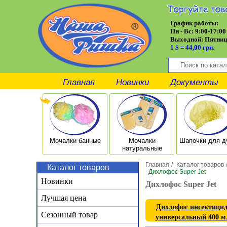
График работы:
Пн - Вс: 9:00-17:00
Выходной:
Пятниц
1 $ = 44,00 грн.
Главная
Новинки
Документы
Мочалки банные
Мочалки
Шапочки для 
натуральные
Главная
/
Каталог товаров
Каталог товаров
/
Дихлофос Super Jet
Новинки
Дихлофос Super Jet
Лучшая цена
Дихлофос инсектицид 
Сезонный товар
универсальный 400 м