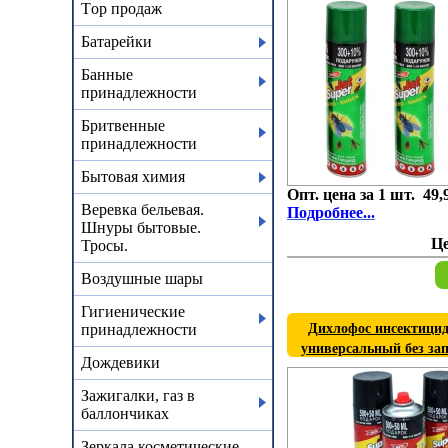
Тop продаж
Батарейки
Банные
принадлежности
Бритвенные
принадлежности
Бытовая химия
Опт. цена за 1 шт. 49,
Веревка бельевая.
Подробнее...
Шнуры бытовые.
Ц
Тросы.
Воздушные шары
Гигиенические
принадлежности
Дихлофос инсектицид 
универсальный без зап
Дождевики
Зажигалки, газ в
баллончиках
Зеркала косметические