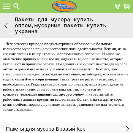
Пакеты для мусора купить
оптом,мусорные пакеты купить
украина
Человеческая природа предусматривает образование большого
количества мусора при осуществлении жизнедеятельности. Веками, из-за
его накопления и концентрации, образовывалось зловоние. И какое же
облегчение пришло в наше время, когда есть мусорные пакеты, которые
устраняют неприятные запахи. Предприятия закупают пакеты для мусора
оптом, а дома и нескольких упаковок хватает надолго. Поэтому, при
совершении очередного похода по магазинам, не забудьте, что вам нужны
еще
пакеты для мусора
купить.
Такая трата не расточительство, а
необходимость. Раздражение доходит до предела, когда в хоз.отделе на
работе заканчиваются мусорные пакеты. Так и хочется им
крикнуть:
возьмите пакеты для мусора оптом
и не заставляйте
работников дышать вредными веществами. Кстати, пакеты для мусора
купить сейчас, можно с приятным запахом, разноцветные или черные, а
также с завязками.
Пакеты для мусора Бравый Кок