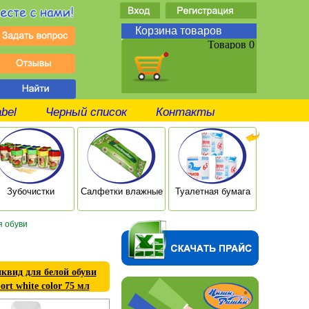
Корзина товаров
Товаров 0
abel
Черный список
Контакты
Зубочистки
Салфетки влажные
Туалетная бумага
Ушные п
я обуви
квид для белой обуви
ort white color 75 мл