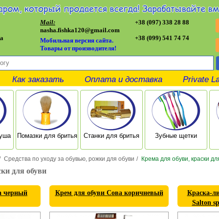
Mail:
+38 (097) 338 28 88
nasha.fishka120@gmail.com
а
+38 (099) 541 74 74
Мобильная версия сайта.
Товары от производителя!
Как заказать
Оплата и доставка
Private L
душа
Помазки для бритья
Станки для бритья
Зубные щетки
/
Средства по уходу за обувью, рожки для обуви
/
Крема для обуви, краски дл
ски для обуви
а черный
Крем для обуви Сова коричневый
Краска-ли
Salton sp