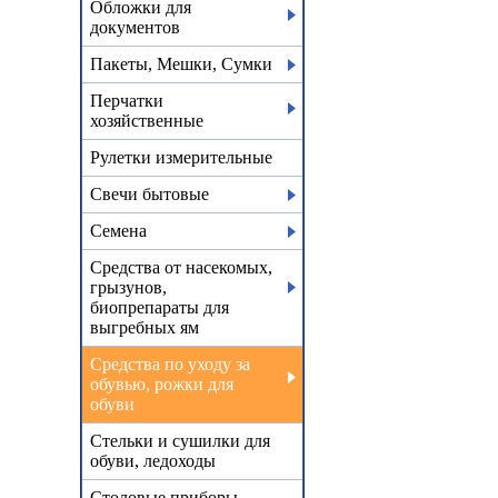
Обложки для
документов
Пакеты, Мешки, Сумки
Перчатки
хозяйственные
Рулетки измерительные
Свечи бытовые
Семена
Средства от насекомых,
грызунов,
биопрепараты для
выгребных ям
Средства по уходу за
обувью, рожки для
обуви
Стельки и сушилки для
обуви, ледоходы
Столовые приборы