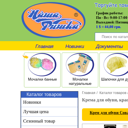
График работы:
Пн - Вс: 9:00-17:00
Выходной:
Пятниц
1 $ = 44,00 грн.
Главная
Новинки
Документы
Мочалки банные
Мочалки
Шапочки для 
натуральные
Главная
/
Каталог товаров
Каталог товаров
Крема для обуви, кра
Новинки
Лучшая цена
Крем для обуви Сов
Сезонный товар