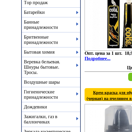
Тop продаж
Батарейки
Банные
принадлежности
Бритвенные
принадлежности
Бытовая химия
Опт. цена за 1 шт. 18,
Подробнее...
Веревка бельевая.
Шнуры бытовые.
Ц
Тросы.
Воздушные шары
Гигиенические
Крем-краска для обу
принадлежности
(черная) на пчелином в
Дождевики
Зажигалки, газ в
баллончиках
Зеркала косметические