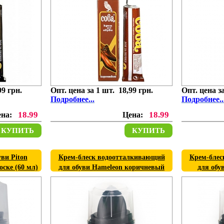
99 грн.
Опт. цена за 1 шт. 18,99 грн.
Опт. цена за
Подробнее...
Подробнее..
18.99
18.99
ена:
Цена:
КУПИТЬ
КУПИТЬ
ви Piton
Крем-блеск водоотталкивающий
Крем-блес
оске (60 мл)
для обуви Hameleon коричневый
для обу