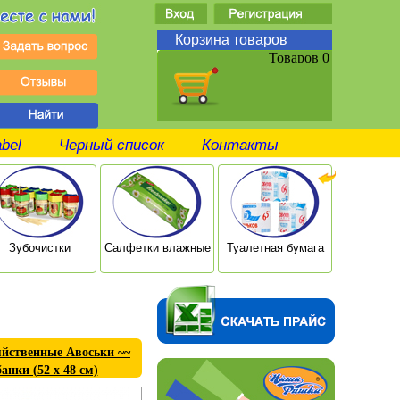
Корзина товаров
Товаров 0
abel
Черный список
Контакты
Зубочистки
Салфетки влажные
Туалетная бумага
Ушные п
яйственные Авоськи ~~
банки (52 х 48 см)