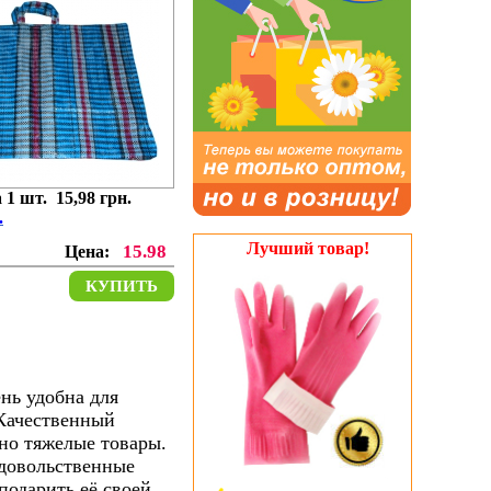
 1 шт. 15,98 грн.
.
Лучший товар!
15.98
Цена:
КУПИТЬ
нь удобна для
Качественный
чно тяжелые товары.
одовольственные
подарить её своей