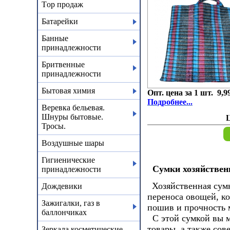
Тop продаж
Батарейки
Банные
принадлежности
Бритвенные
принадлежности
Бытовая химия
Опт. цена за 1 шт. 9,9
Подробнее...
Веревка бельевая.
Шнуры бытовые.
Тросы.
Воздушные шары
Гигиенические
Сумки хозяйственн
принадлежности
Хозяйственная сумк
Дождевики
переноса овощей, к
Зажигалки, газ в
пошив и прочность 
баллончиках
С этой сумкой вы м
товары,
а также сов
Зеркала косметические