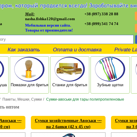
Mail:
+38 (097) 338 28 88
nasha.fishka120@gmail.com
а
+38 (099) 541 74 74
Мобильная версия сайта.
Товары от производителя!
Как заказать
Оплата и доставка
Private L
душа
Помазки для бритья
Станки для бритья
Зубные щетки
/
Пакеты, Мешки, Сумки
/
Сумки-авоськи для тары полипропиленовые
ть оптом
Авоськи ~~
Сумки хозяйственные Авоськи ~~
Сумки хоз
40 см)
на 2 банки (42 х 45 см)
на 3 