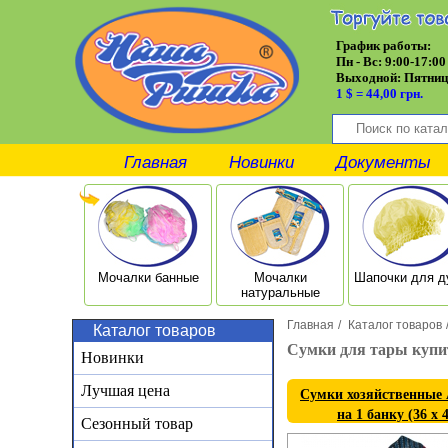
График работы:
Пн - Вс: 9:00-17:00
Выходной:
Пятниц
1 $ = 44,00 грн.
Главная
Новинки
Документы
Мочалки банные
Мочалки
Шапочки для 
натуральные
Главная
/
Каталог товаров
Каталог товаров
Сумки для тары купи
Новинки
Лучшая цена
Сумки хозяйственные 
на 1 банку (36 х 
Сезонный товар