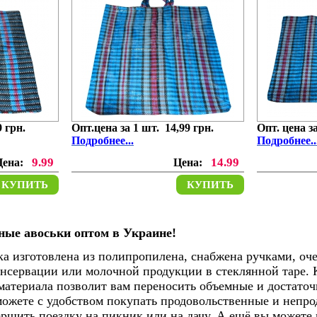
9 грн.
Опт.цена за 1 шт. 14,99 грн.
Опт. цена за
Подробнее...
Подробнее..
9.99
14.99
Цена:
Цена:
КУПИТЬ
КУПИТЬ
ые авоськи оптом в Украине!
а изготовлена из полипропилена, снабжена ручками,
оче
онсервации или молочной продукции в стеклянной таре.
материала позволит вам переносить объемные и достато
ожете с удобством покупать продовольственные и непр
ершить поездку на пикник или на дачу. А ещё вы можете 