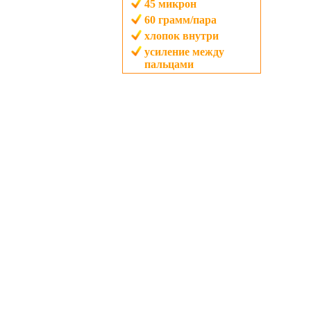
45
микрон
60
грамм/пара
хлопок внутри
усиление между
пальцами