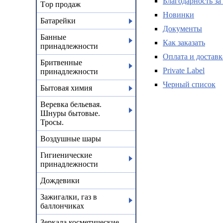
Благодарность за
Тop продаж
Новинки
Батарейки
Документы
Банные
Как заказать
принадлежности
Оплата и доставк
Бритвенные
Private Label
принадлежности
Черный список
Бытовая химия
Веревка бельевая.
Шнуры бытовые.
Тросы.
Воздушные шары
Гигиенические
принадлежности
Дождевики
Зажигалки, газ в
баллончиках
Зеркала косметические