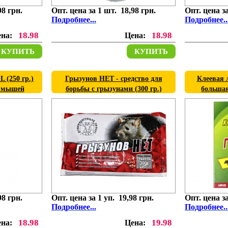
98 грн.
Опт. цена за 1 шт. 18,98 грн.
Опт. цена за
Подробнее...
Подробнее..
18.98
18.98
ена:
Цена:
КУПИТЬ
КУПИТЬ
 (250 гр.)
Грызунов НЕТ - средство для
Клеевая 
и мышей
борьбы с грызунами (300 гр.)
большая 
98 грн.
Опт. цена за 1 уп. 19,98 грн.
Опт. цена за
Подробнее...
Подробнее..
18.98
19.98
ена:
Цена: