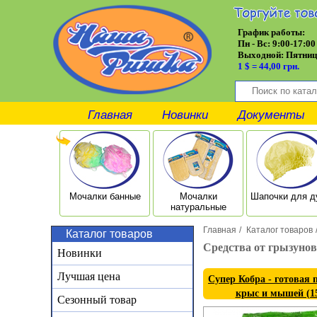
График работы:
Пн - Вс: 9:00-17:00
Выходной:
Пятниц
1 $ = 44,00 грн.
Главная
Новинки
Документы
Мочалки банные
Мочалки
Шапочки для 
натуральные
Главная
/
Каталог товаров
Каталог товаров
Средства от грызунов
Новинки
Лучшая цена
Супер Кобра - готовая 
крыс и мышей (15
Сезонный товар