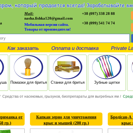
Mail:
+38 (097) 338 28 88
nasha.fishka120@gmail.com
а
+38 (099) 541 74 74
Мобильная версия сайта.
Товары от производителя!
Как заказать
Оплата и доставка
Private L
душа
Помазки для бритья
Станки для бритья
Зубные щетки
/
Средства от насекомых, грызунов, биопрепараты для выгребных ям
/
Средс
приманка от
Капкан зерно для уничтожения
Бродісан-А
0 гр.)
крыс и мышей (200 гр.)
крыс 