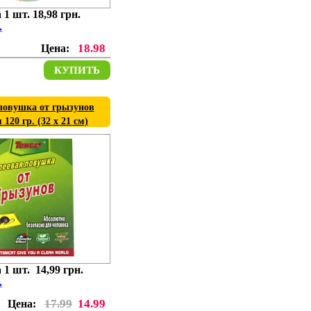
 1 шт. 18,98 грн.
.
18.98
Цена:
КУПИТЬ
ловушка от грызунов
120 гр. (32 х 21 см)
 1 шт. 14,99 грн.
.
17.99
14.99
Цена: