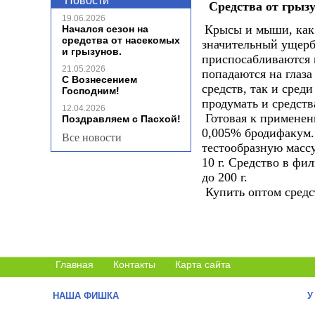
Новости
Средства от грызу
19.06.2026
Крысы и мыши, как 
Начался сезон на
средства от насекомых
значительный ущер
и грызунов.
приспосабливаются
21.05.2026
попадаются на глаза
С Вознесением
средств, так и сред
Господним!
продумать и средст
12.04.2026
Готовая к применен
Поздравляем с Пасхой!
0,005% бродифакум
Все новости
тестообразную масс
10 г. Средство в ф
до 200 г.
Купить оптом средс
Главная
Контакты
Карта сайта
НАША ФИШКА
У