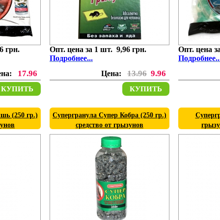
6 грн.
Опт. цена за 1 шт. 9,96 грн.
Опт. цена за
Подробнее...
Подробнее..
17.96
13.96
9.96
ена:
Цена:
КУПИТЬ
КУПИТЬ
ь (250 гр.)
Супергранула Супер Кобра (250 гр.)
Суперг
зунов
средство от грызунов
грызу