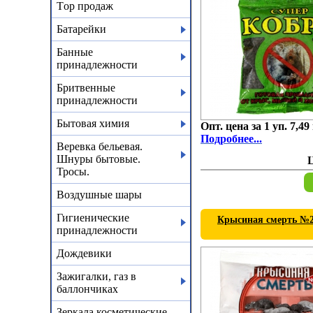
Тop продаж
Батарейки
Банные
принадлежности
Бритвенные
принадлежности
Бытовая химия
Опт. цена за 1 уп. 7,49
Подробнее...
Веревка бельевая.
Шнуры бытовые.
Тросы.
Воздушные шары
Гигиенические
Крысиная смерть №2 
принадлежности
Дождевики
Зажигалки, газ в
баллончиках
Зеркала косметические