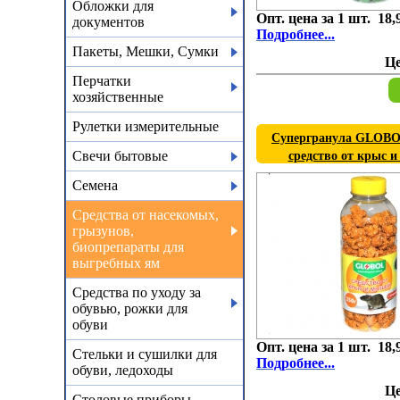
Обложки для
Опт. цена за 1 шт. 18,
документов
Подробнее...
Пакеты, Мешки, Сумки
Ц
Перчатки
хозяйственные
Рулетки измерительные
Супергранула GLOBOL
Свечи бытовые
средство от крыс 
Семена
Средства от насекомых,
грызунов,
биопрепараты для
выгребных ям
Средства по уходу за
обувью, рожки для
обуви
Опт. цена за 1 шт. 18,
Стельки и сушилки для
Подробнее...
обуви, ледоходы
Ц
Столовые приборы