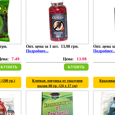
 грн.
Опт. цена за 1 шт. 13,98 грн.
Опт. цена за
Подробнее...
Подробнее..
7.49
13.98
Цена:
Цена:
КУПИТЬ
КУПИТЬ
(200 гр.)
Клеевая ловушка от грызунов
Крысиная
малая 60 гр. (24 х 17 см)