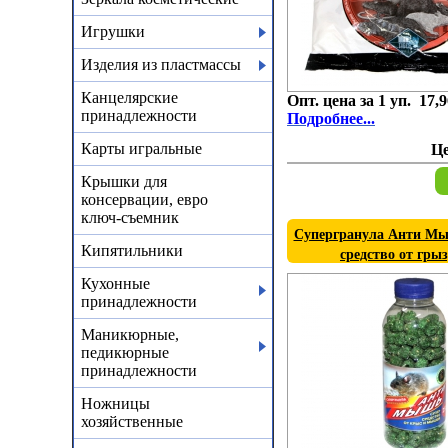
Игрушки
Изделия из пластмассы
Канцелярские
Опт. цена за 1 уп. 17,9
принадлежности
Подробнее...
Карты игральные
Ц
Крышки для
консервации, евро
ключ-съемник
Супергранула Анти Мыш
Кипятильники
средство от гры
Кухонные
принадлежности
Маникюрные,
педикюрные
принадлежности
Ножницы
хозяйственные