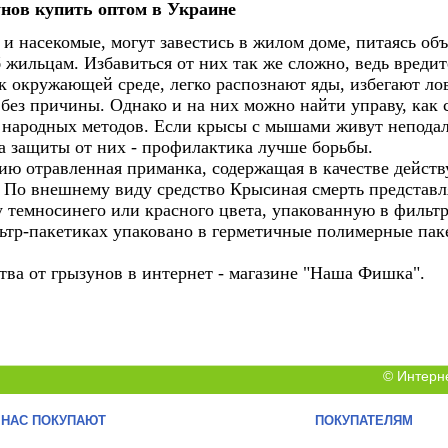
нов купить оптом в Украине
и насекомые, могут завестись в жилом доме, питаясь об
б жильцам.
Избавиться от них так же сложно, ведь вреди
 к окружающей среде,
легко распознают яды, избегают ло
 без причины.
Однако и на них можно найти управу, как
и народных методов.
Если крысы с мышами живут неподал
ва защиты от них - профилактика лучше борьбы.
ию отравленная приманка, содержащая в качестве дейст
.
По внешнему виду средство Крысиная смерть представл
у темносинего или красного цвета,
упакованную в фильтр
ильтр-пакетиках упаковано в герметичные полимерные па
тва от грызунов в интернет - магазине "Наша Фишка".
© Интерн
 НАС ПОКУПАЮТ
ПОКУПАТЕЛЯМ