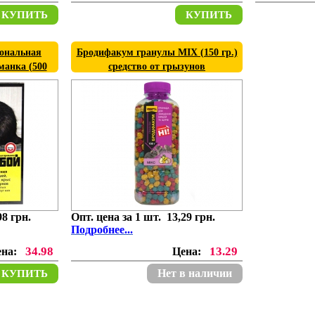
КУПИТЬ
КУПИТЬ
иональная
Бродифакум гранулы МІХ (150 гр.)
манка (500
средство от грызунов
98 грн.
Опт. цена за 1 шт. 13,29 грн.
Подробнее...
34.98
13.29
ена:
Цена:
Нет в наличии
КУПИТЬ