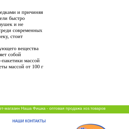
ъедками и причиняя
тели быстро
вушек и не
 среди современных
еку, стоит
вующего вещества
яет собой
-пакетики массой
кеты
массой от 100 г
ет-магазин Наша Фишка - оптовая продажа хоз.товаров
НАШИ КОНТАКТЫ