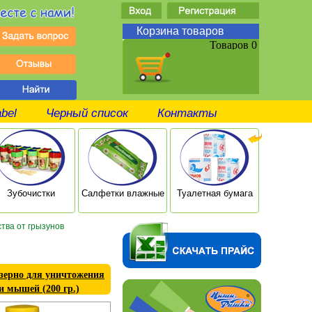
Корзина товаров
Товаров 0
abel
Черный список
Контакты
Зубочистки
Салфетки влажные
Туалетная бумага
Ушные п
тва от грызунов
 зерно для уничтожения
и мышей (200 гр.)