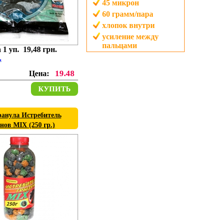
45
микрон
60
грамм/пара
хлопок внутри
усиление между
пальцами
 1 уп. 19,48 грн.
.
19.48
Цена:
КУПИТЬ
ранула Истребитель
нов MIX (250 гр.)