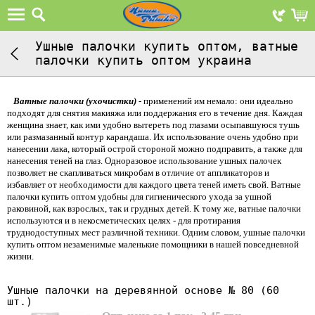
Ушные палочки купить оптом, ватные
палочки купить оптом украина
Ватные палочки
(ухочистки)
- применений им немало: они идеально
подходят для снятия макияжа или поддержания его в течение дня. Каждая
женщина знает, как ими удобно вытереть под глазами осыпавшуюся тушь
или размазанный контур карандаша. Их использование очень удобно при
нанесении лака, который острой стороной можно подправить, а также для
нанесения теней на глаз. Одноразовое использование ушных палочек
позволяет не скапливаться микробам в отличие от аппликаторов и
избавляет от необходимости для каждого цвета теней иметь свой. Ватные
палочки купить оптом удобны для гигиенического ухода за ушной
раковиной, как взрослых, так и грудных детей. К тому же, ватные палочки
используются и в некосметических целях - для протирания
труднодоступных мест различной техники. Одним словом, ушные палочки
купить оптом незаменимые маленькие помощники в нашей повседневной
жизни.
Ушные палочки на деревянной основе № 80 (60
шт.)