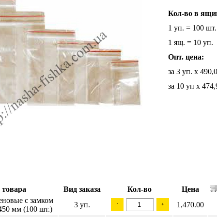
Кол-во в ящ
1 уп. = 100 шт.
1 ящ. = 10 уп.
Опт. цена:
за 3 уп. х 490,
за 10 уп х 474,
 товара
Вид заказа
Кол-во
Цена
еновые с замком
3 уп.
-
1,470.00
+
50 мм (100 шт.)