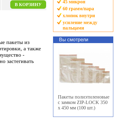
45
микрон
В КОРЗИНУ
60
грамм/пара
хлопок внутри
усиление между
пальцами
Вы смотрели
ые пакеты из
тировки, а также
мущество -
но застегивать
Пакеты полиэтиленовые
с замком ZIP-LOCK 350
х 450 мм (100 шт.)