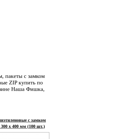
, пакеты с замком
ые ZIP купить по
азине Наша Фишка,
иэтиленовые с замком
00 х 400 мм (100 шт.)