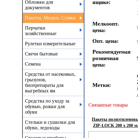
ящике:
Обложки для
документов
Пакеты, Мешки, Сумки
Мелкоопт.
Перчатки
цена:
хозяйственные
Опт. цена:
Рулетки измерительные
Рекомендуемая
Свечи бытовые
розничная
Семена
цена:
Средства от насекомых,
грызунов,
Метки:
биопрепараты для
выгребных ям
Средства по уходу за
Связанные товары
обувью, рожки для
обуви
Пакеты полиэтиленовы
Стельки и сушилки для
ZIP-LOCK 200 х 200 мм
обуви, ледоходы
Столовые приборы