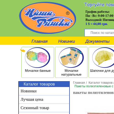
График работы:
Пн - Вс: 9:00-17:00
Выходной:
Пятниц
1 $ = 44,00 грн.
Главная
Новинки
Документы
Мочалки банные
Мочалки
Шапочки для 
натуральные
Главная
/
Каталог товаров
Каталог товаров
/
Пакеты полиэтиленовые с з
Новинки
пакеты полиэтиленовы
Лучшая цена
Сезонный товар