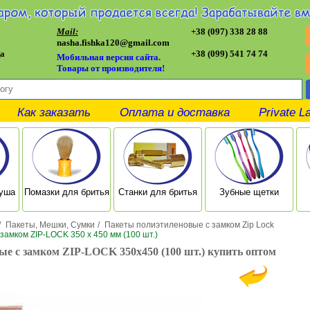
Mail:
+38 (097) 338 28 88
nasha.fishka120@gmail.com
а
+38 (099) 541 74 74
Мобильная версия сайта.
Товары от производителя!
Как заказать
Оплата и доставка
Private L
душа
Помазки для бритья
Станки для бритья
Зубные щетки
/
Пакеты, Мешки, Сумки
/
Пакеты полиэтиленовые с замком Zip Lock
амком ZIP-LOCK 350 х 450 мм (100 шт.)
е с замком ZIP-LOCK 350х450 (100 шт.) купить оптом