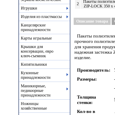
Пакеты полиэтил
2
ZIP-LOCK 350 х 4
Игрушки
Изделия из пластмассы
Описание товара
Канцелярские
принадлежности
Пакеты полиэтилен
Карты игральные
прочного полиэтиле
для хранения проду
Крышки для
консервации, евро
надежная застежка 
ключ-съемник
изделие.
Кипятильники
Производитель:
Кухонные
принадлежности
Размеры:
Маникюрные,
педикюрные
принадлежности
Толщина
стенки:
Ножницы
хозяйственные
Кол-во в