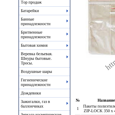
Тop продаж
Батарейки
Банные
принадлежности
Бритвенные
принадлежности
Бытовая химия
Веревка бельевая.
Шнуры бытовые.
Тросы.
Воздушные шары
Гигиенические
принадлежности
Дождевики
№
Название
Зажигалки, газ в
баллончиках
Пакеты полиэтил
1
ZIP-LOCK 350 х 4
Зеркала косметические