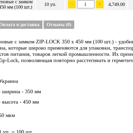
еновые с замком
10 уп.
-
4,749.00
+
50 мм (100 шт.)
Оплата и доставка
Отзывы
(0)
овые с замком ZIP-LOCK 350 х 450 мм (100 шт.) - удобн
на, которые широко применяются для упаковки, транспор
ктов питания, товаров легкой промышленности. Их преи
Zip-Lock, позволяющая повторно расстегивать и герметич
Украина
- ширина - 350 мм
- высота - 450 мм
50 мкм
1 уп. = 100 шт.