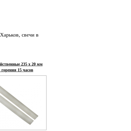
Харьков, свечи в
йственные 235 х 20 мм
 горения 15 часов