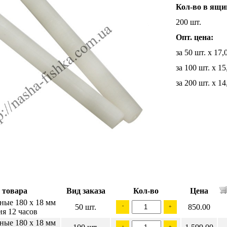
Кол-во в ящи
200
шт.
Опт. цена:
за 50 шт. х 17,
за 100 шт. х 15
за 200 шт. х 14
 товара
Вид заказа
Кол-во
Цена
ные 180 х 18 мм
50 шт.
-
850.00
+
ия 12 часов
ные 180 х 18 мм
-
+