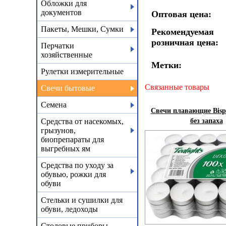
Обложки для
документов
Оптовая цена:
Пакеты, Мешки, Сумки
Рекомендуемая
розничная цена:
Перчатки
хозяйственные
Метки:
Рулетки измерительные
Связанные товары
Свечи бытовые
Семена
Свечи плавающие Bispo
Средства от насекомых,
без запаха
грызунов,
биопрепараты для
выгребных ям
Средства по уходу за
обувью, рожки для
обуви
Стельки и сушилки для
обуви, ледоходы
Столовые приборы