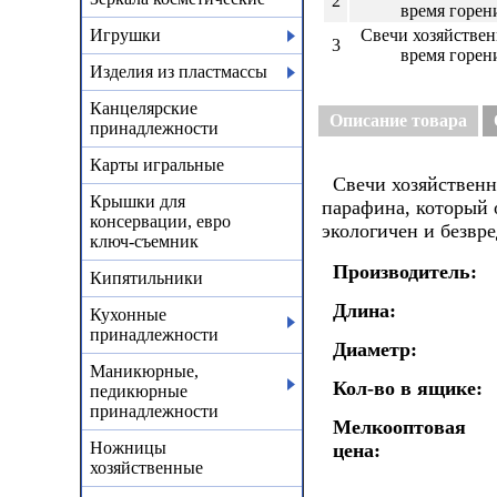
2
время горен
Игрушки
Свечи хозяйствен
3
время горен
Изделия из пластмассы
Канцелярские
Описание товара
принадлежности
Карты игральные
Свечи хозяйственны
Крышки для
парафина, который 
консервации, евро
экологичен и безвре
ключ-съемник
Производитель:
Кипятильники
Длина:
Кухонные
принадлежности
Диаметр:
Маникюрные,
Кол-во в ящике:
педикюрные
принадлежности
Мелкооптовая
Ножницы
цена:
хозяйственные