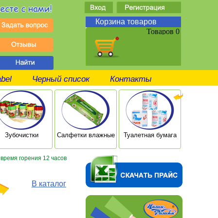
Корзина товаров
Товаров 0
abel
Черный список
Контакты
Зубочистки
Салфетки влажные
Туалетная бумага
Ушные п
 время горения 12 часов
В каталог