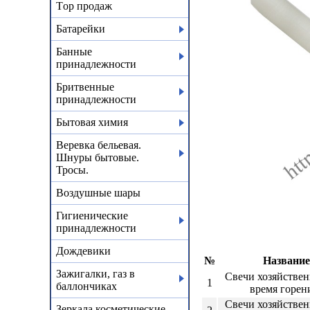
Тop продаж
Батарейки
Банные
принадлежности
Бритвенные
принадлежности
Бытовая химия
Веревка бельевая.
Шнуры бытовые.
Тросы.
Воздушные шары
Гигиенические
принадлежности
Дождевики
№
Название
Зажигалки, газ в
Свечи хозяйствен
1
баллончиках
время горен
Свечи хозяйствен
Зеркала косметические