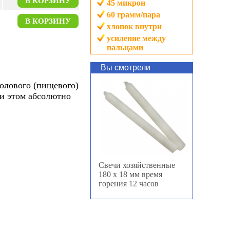
В КОРЗИНУ
45
микрон
60
грамм/пара
В КОРЗИНУ
хлопок внутри
усиление между
пальцами
Вы смотрели
олового (пищевого)
ри этом абсолютно
Свечи хозяйственные
180 х 18 мм время
горения 12 часов